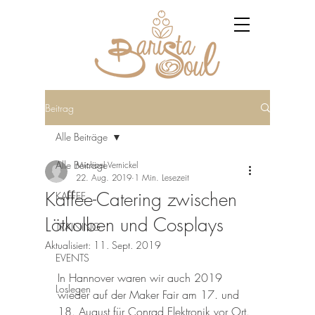
Beitrag
Alle Beiträge
Alle Beiträge
Michael Vernickel
22. Aug. 2019
1 Min. Lesezeit
Kaffee-Catering zwischen
KAFFEE
Lötkolben und Cosplays
TRAINING
Aktualisiert:
11. Sept. 2019
EVENTS
In Hannover waren wir auch 2019 
Loslegen
wieder auf der Maker Fair am 17. und 
18. August für Conrad Elektronik vor Ort.