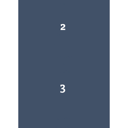
120
cm
2
Farb
e
Schwar
z
Weiß
3
Zei
t
8 Min
Aufbau