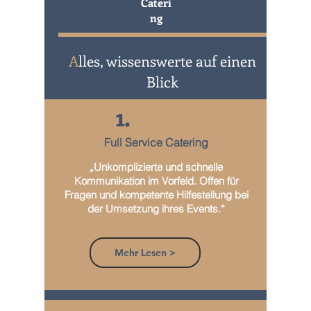
Cateri
ng
A
lles, wissenswerte auf einen
Blick
1.
Full Service Catering
„Unkomplizierte und schnelle
Kommunikation im Vorfeld. Offen für
Fragen und kompetente Hilfestellung bei
der Umsetzung ihres Events.“
Mehr Lesen >