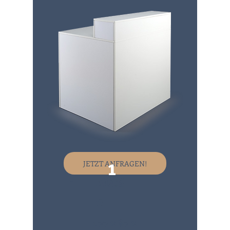
1
JETZT ANFRAGEN!
Maß
e
100 x 80 x