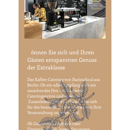
G
önnen Sie sich und Ihren
Gästen entspannten Genuss
der Extraklasse
Das Kaffee-Catering von BaristaSoul aus
Berlin: Ob ein edler Empfang oder ein
rauschendes Fest – mit unserem
Cateringservice und unseren
Zusatzleistungen entscheiden Sie sich
für das besondere Extra und werten Ihre
Veranstaltung ungemein auf.
Ob Geburtstag, Hochzeit oder
Firmenjubiläum, lassen Sie unsere